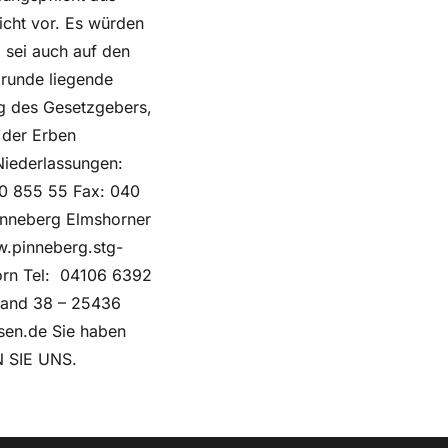
icht vor. Es würden
 sei auch auf den
grunde liegende
ng des Gesetzgebers,
 der Erben
Niederlassungen:
00 855 55 Fax: 040
inneberg Elmshorner
.pinneberg.stg-
orn Tel: 04106 6392
Sand 38 – 25436
sen.de Sie haben
N SIE UNS.