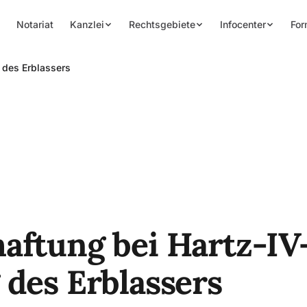
Notariat
Kanzlei
Rechtsgebiete
Infocenter
For
 des Erblassers
aftung bei Hartz-IV
 des Erblassers