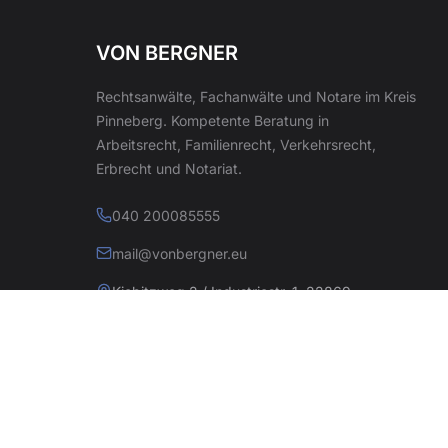
VON BERGNER
Rechtsanwälte, Fachanwälte und Notare im Kreis
Pinneberg. Kompetente Beratung in
Arbeitsrecht, Familienrecht, Verkehrsrecht,
Erbrecht und Notariat.
040 200085555
mail@vonbergner.eu
Kiebitzweg 2 / Industriestr. 1, 22869
Schenefeld
© 2026 Kanzlei von Bergner. Alle Rechte vorbehalten