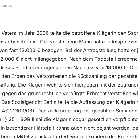
Lesezeit
Vaters im Jahr 2006 teilte die betroffene Klägerin den Sac
 Jobcenter mit. Der verstorbene Mann hatte in knapp zwei
von fast 12.000 € bezogen. Bei der Antragstellung hatte er 
2.000 € nicht mitangegeben. Nach dem Todesfall errechne
 dieses Sondervermögens einen Nachlass von 19.000 €. Da
 den Erben des Verstorbenen die Rückzahlung der gezahlte
ftung. Die Klägern wehrte sich hiergegen mit der Begründ
 gegen das grundrechtlich verbürgte Erbrecht verstoßen wü
Das Sozialgericht Berlin teilte die Auffassung der Klägerin 
49 AS 21300/08). Die Rückforderung der gezahlten Summe d
 § 35 II SGB II sei die Klägerin sogar gesetzlich verpflichte
Ein besonderer Härtefall könne auch nicht bejaht werden, d
rbenen Mittel zurückgefordert würden sondern die Rückzahl