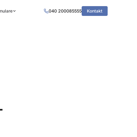
mulare
040 200085555
Kontakt
-