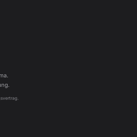
ma.
ung.
svertrag.