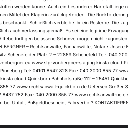
tritten werden könne. Auch ein besonderer Härtefall liege n
nen Mittel der Klägerin zurückgefordert. Die Rückforderung
 beschränkt. Schließlich verbleibe ihr ein Resterbe. Die zu
ießlich auch verfassungsgemäß. Es sei eine legitime Erwägu
Hilfebedürftigen belassene Schonvermögen nicht zugunsten
ON BERGNER – Rechtsanwälte, Fachanwälte, Notare Unsere 
sitz Schenefelder Platz 2 – 22869 Schenefeld Tel: 040 20
onbergner.eu www.stg-vonbergner-staging.kinsta.cloud P
 Pinneberg Tel: 04101 8547 828 Fax: 040 2000 855 77 www
.kinsta.cloud Quickborn Bahnhofstraße 112 – 25451 Quickb
855 77 www.rechtsanwalt-quickborn.de Uetersen Großer 
2 8437 752 Fax: 040 2000 855 77 www.rechtsanwalt-ueter
lem bei Unfall, Bußgeldbescheid, Fahrverbot? KONTAKTIERE