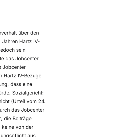
hverhalt über den
 Jahren Hartz IV-
jedoch sein
te das Jobcenter
s Jobcenter
n Hartz IV-Bezüge
ung, dass eine
rde. Sozialgericht:
nicht (Urteil vom 24.
urch das Jobcenter
t, die Beiträge
a keine von der
ungspflicht aus