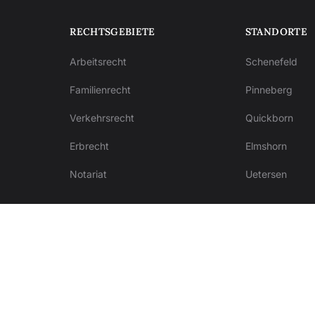
RECHTSGEBIETE
STANDORTE
Arbeitsrecht
Schenefeld
Familienrecht
Pinneberg
Verkehrsrecht
Quickborn
Erbrecht
Elmshorn
Notariat
Uetersen
.