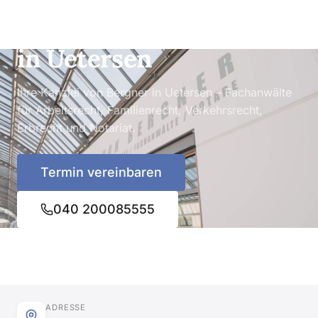
Rechtsanwälte & Notare
in Uetersen
Ihre Kanzlei von Bergner in Uetersen – Fachanwälte
für Arbeitsrecht, Familienrecht, Verkehrsrecht,
Erbrecht und Notariat.
Termin vereinbaren
040 200085555
ADRESSE