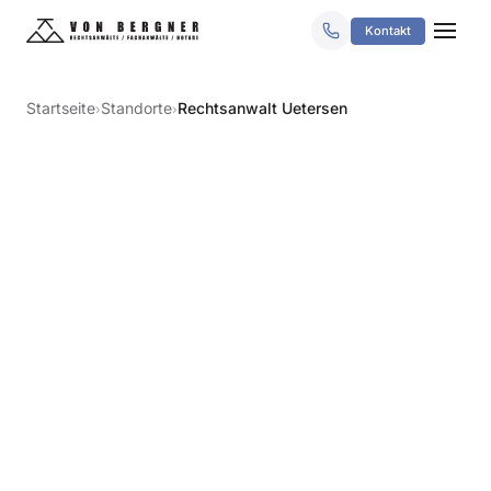
Kontakt
Startseite
Standorte
Rechtsanwalt Uetersen
›
›